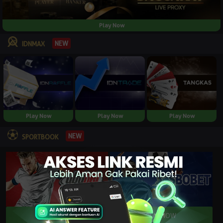
Play Now
NEW
IDNMAX
Play Now
Play Now
Play Now
NEW
SPORTBOOK